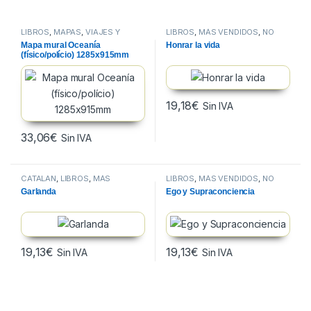
LIBROS
,
MAPAS
,
VIAJES Y
LIBROS
,
MÁS VENDIDOS
,
NO
MAPAS
FICCION
Mapa mural Oceanía
Honrar la vida
(físico/polício) 1285x915mm
19,18
€
Sin IVA
33,06
€
Sin IVA
CATALAN
,
LIBROS
,
MÁS
LIBROS
,
MÁS VENDIDOS
,
NO
VENDIDOS
FICCION
Garlanda
Ego y Supraconciencia
19,13
€
19,13
€
Sin IVA
Sin IVA