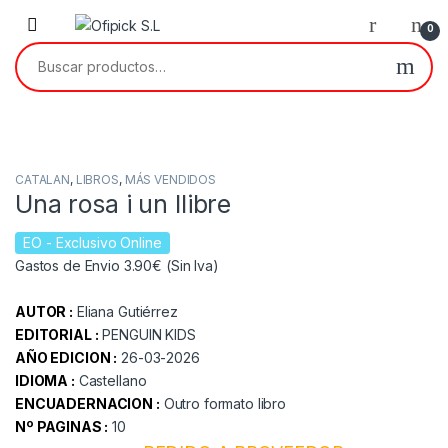
Skip to navigation
Skip to content
0
Buscar por:
CATALAN
,
LIBROS
,
MÁS VENDIDOS
Una rosa i un llibre
EO
- Exclusivo Online
Gastos de Envio 3.90€ (Sin Iva)
AUTOR :
Eliana Gutiérrez
EDITORIAL :
PENGUIN KIDS
AÑO EDICION :
26-03-2026
IDIOMA :
Castellano
ENCUADERNACION :
Outro formato libro
Nº PAGINAS :
10