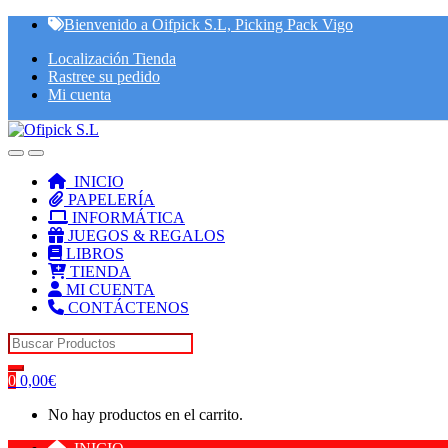
Skip
Skip
Bienvenido a Oifpick S.L, Picking Pack Vigo
to
to
Localización Tienda
navigation
content
Rastree su pedido
Mi cuenta
INICIO
PAPELERÍA
INFORMÁTICA
JUEGOS & REGALOS
LIBROS
TIENDA
MI CUENTA
CONTÁCTENOS
Search for:
0
0,00
€
No hay productos en el carrito.