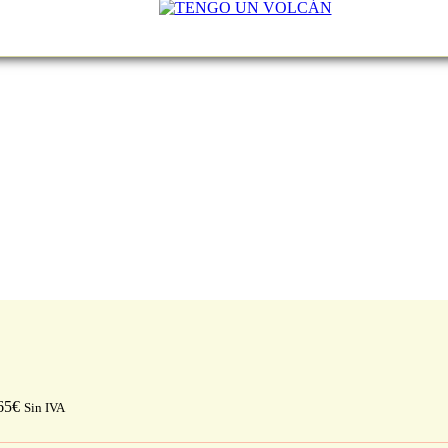
65
€
Sin IVA