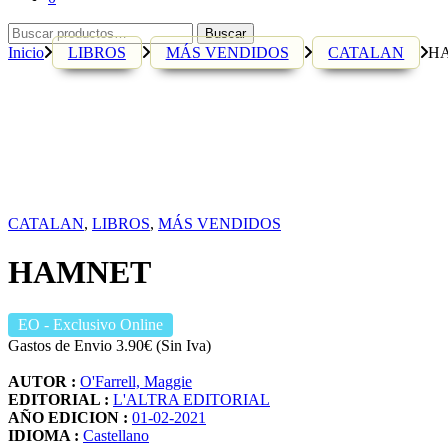
Buscar
Buscar
por:
Inicio
LIBROS
MÁS VENDIDOS
CATALAN
H
CATALAN
,
LIBROS
,
MÁS VENDIDOS
HAMNET
EO
- Exclusivo Online
Gastos de Envio 3.90€ (Sin Iva)
AUTOR :
O'Farrell, Maggie
EDITORIAL :
L'ALTRA EDITORIAL
AÑO EDICION :
01-02-2021
IDIOMA :
Castellano