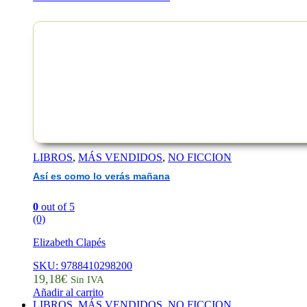
EAN :9788412254655
LIBROS
,
MÁS VENDIDOS
,
NO FICCION
Así es como lo verás mañana
0
out of 5
(0)
Elizabeth Clapés
SKU: 9788410298200
19,18
€
Sin IVA
Añadir al carrito
LIBROS
,
MÁS VENDIDOS
,
NO FICCION