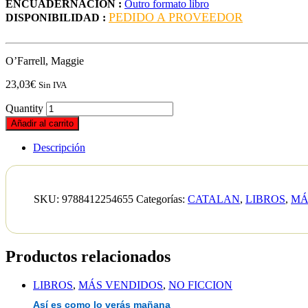
ENCUADERNACION :
Outro formato libro
PEDIDO A PROVEEDOR
DISPONIBILIDAD :
O’Farrell, Maggie
23,03
€
Sin IVA
Quantity
Añadir al carrito
Descripción
SKU:
9788412254655
Categorías:
CATALAN
,
LIBROS
,
MÁ
Productos relacionados
LIBROS
,
MÁS VENDIDOS
,
NO FICCION
Así es como lo verás mañana