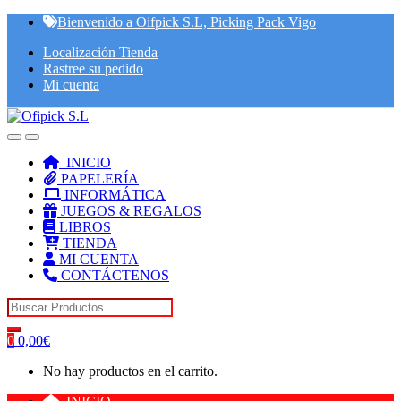
Skip
Skip
Bienvenido a Oifpick S.L, Picking Pack Vigo
to
to
Localización Tienda
navigation
content
Rastree su pedido
Mi cuenta
INICIO
PAPELERÍA
INFORMÁTICA
JUEGOS & REGALOS
LIBROS
TIENDA
MI CUENTA
CONTÁCTENOS
Search for:
0
0,00
€
No hay productos en el carrito.