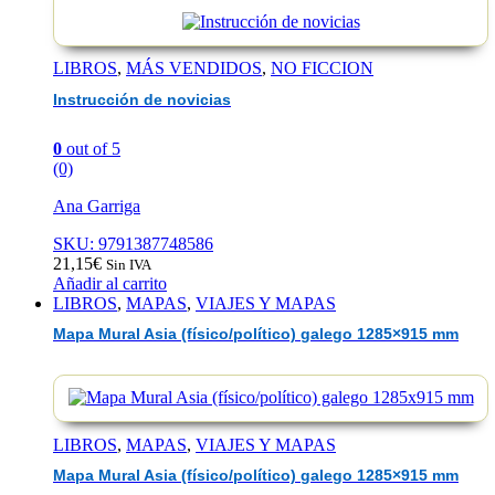
LIBROS
,
MÁS VENDIDOS
,
NO FICCION
Instrucción de novicias
0
out of 5
(0)
Ana Garriga
SKU: 9791387748586
21,15
€
Sin IVA
Añadir al carrito
LIBROS
,
MAPAS
,
VIAJES Y MAPAS
Mapa Mural Asia (físico/político) galego 1285×915 mm
LIBROS
,
MAPAS
,
VIAJES Y MAPAS
Mapa Mural Asia (físico/político) galego 1285×915 mm