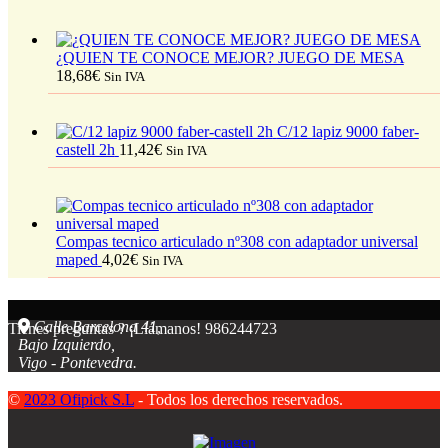
¿QUIEN TE CONOCE MEJOR? JUEGO DE MESA
18,68
€
Sin IVA
C/12 lapiz 9000 faber-
castell 2h
11,42
€
Sin IVA
Compas tecnico articulado nº308 con adaptador universal
maped
4,02
€
Sin IVA
Calle Barcelona 41,
Tienes preguntas ? ¡Llámanos!
986244723
Bajo Izquierdo,
Vigo - Pontevedra.
©
2023 Ofipick S.L
- Todos los derechos reservados.