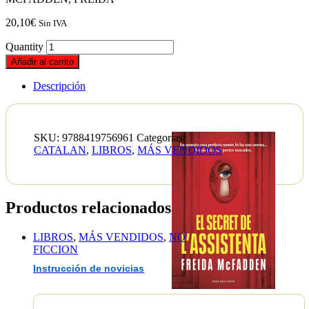
20,10
€
Sin IVA
Quantity
Añadir al carrito
Descripción
SKU:
9788419756961
Categorías:
CATALAN
,
LIBROS
,
MÁS VENDIDOS
Productos relacionados
LIBROS
,
MÁS VENDIDOS
,
NO
FICCION
Instrucción de novicias
EAN :9788419756961