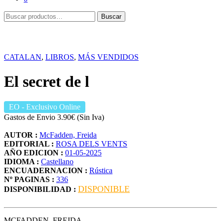
Buscar
Buscar
por:
CATALAN
,
LIBROS
,
MÁS VENDIDOS
El secret de l
EO
- Exclusivo Online
Gastos de Envio 3.90€ (Sin Iva)
AUTOR :
McFadden, Freida
EDITORIAL :
ROSA DELS VENTS
AÑO EDICION :
01-05-2025
IDIOMA :
Castellano
ENCUADERNACION :
Rústica
Nº PAGINAS :
336
DISPONIBLE
DISPONIBILIDAD :
MCFADDEN, FREIDA